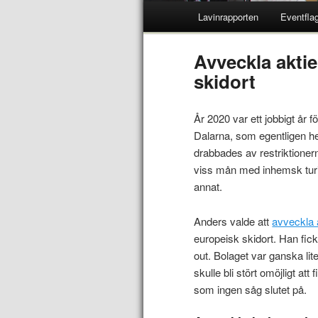
Lavinrapporten
Eventfla
Avveckla aktieb
skidort
År 2020 var ett jobbigt år 
Dalarna, som egentligen he
drabbades av restriktioner
viss mån med inhemsk turis
annat.
Anders valde att
avveckla 
europeisk skidort. Han fick
out. Bolaget var ganska lite
skulle bli stört omöjligt at
som ingen såg slutet på.