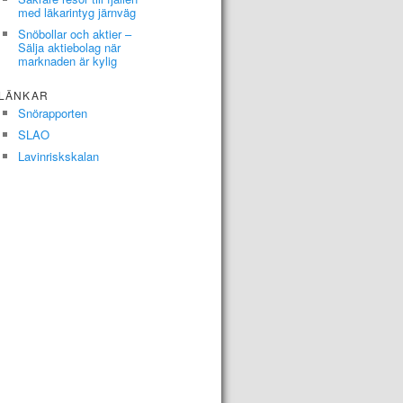
med läkarintyg järnväg
Snöbollar och aktier –
Sälja aktiebolag när
marknaden är kylig
LÄNKAR
Snörapporten
SLAO
Lavinriskskalan