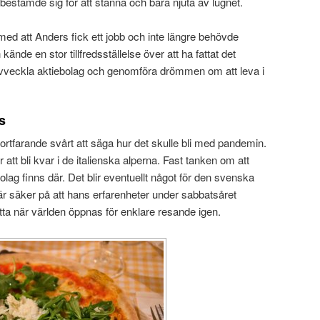
s bestämde sig för att stanna och bara njuta av lugnet.
med att Anders fick ett jobb och inte längre behövde
kände en stor tillfredsställelse över att ha fattat det
 avveckla aktiebolag och genomföra drömmen om att leva i
s
ortfarande svårt att säga hur det skulle bli med pandemin.
att bli kvar i de italienska alperna. Fast tanken om att
bolag finns där. Det blir eventuellt något för den svenska
är säker på att hans erfarenheter under sabbatsåret
ytta när världen öppnas för enklare resande igen.