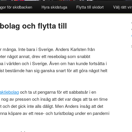
ggor för skidbacken
Hyra skidstuga
Flytta till skidort
Välj rätt v
olag och flytta till
för många. Inte bara i Sverige. Anders Karlsten från
ter något annat, drev ett resebolag som snabbt
na i världen och i Sverige. Även om han kunde fortsätta i
t bestämde han sig ganska snart för att göra något helt
aktiebolag
och ta ut pengarna för ett sabbatsår i en
 nog av pressen och insåg att det var dags att ta en time
t och det gick inte alls dåligt. Men Anders insåg att det
t finna köpare av ett rese- och turistbolag under en pandemi