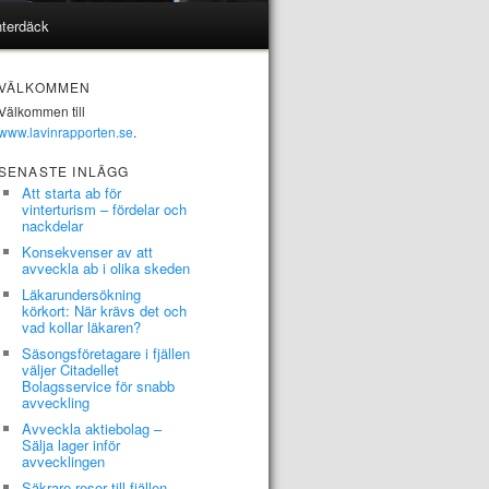
interdäck
VÄLKOMMEN
Välkommen till
www.lavinrapporten.se
.
SENASTE INLÄGG
Att starta ab för
vinterturism – fördelar och
nackdelar
Konsekvenser av att
avveckla ab i olika skeden
Läkarundersökning
körkort: När krävs det och
vad kollar läkaren?
Säsongsföretagare i fjällen
väljer Citadellet
Bolagsservice för snabb
avveckling
Avveckla aktiebolag –
Sälja lager inför
avvecklingen
Säkrare resor till fjällen