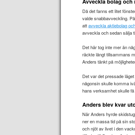
Avveckla bolag och 
Då det fanns ett litet fönst
valde snabbavveckling. På
att
avveckla aktiebolag och
avveckla och sedan sälja ti
Det här tog inte mer än n
räckte långt tillsammans m
Anders tänkt på möjligheten
Det var det pressade läget
någonsin skulle komma iväg
hans verksamhet skulle få 
Anders blev kvar u
När Anders hyrde skidstug
ner en massa tid på sin st
och njöt av livet i den vac