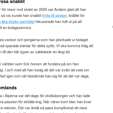
resa snabbt
er för resor mot slutet av 2020 var Anders glad att han
 så vis kunde han snabbt
flytta till skidort
. Istället för
 åka skidor samtidigt
fokuserade han fullt ut på att
ll en bolagsservice.
ågra veckor och pengarna som han plockade ur bolaget
ed sparade slantar för detta syfte. Vi ska komma ihåg att
 till den här typen av sabbatsår en lång tid.
 i världen som fick honom att fundera på om han
. I och med att han insåg att det var svårt att veta om
fart igen och när bestämde han sig för att det var dags.
tomlands
a i Alperna var det dags för skidsäsongen och han lade
ora passion för skidåkning. När våren kom blev han kvar
kra naturen. Det var ändå så pass komplicerat att resa