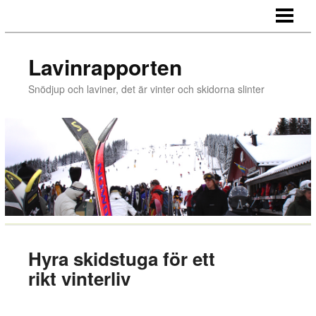
LAVINRAPPORTEN
EVENTFLAGGOR FÖR SKIDBACKEN
Lavinrapporten
HYRA SKIDSTUGA
Snödjup och laviner, det är vinter och skidorna slinter
FLYTTA TILL SKIDORT
VÄLJ RÄTT VINTERDÄCK
Hyra skidstuga för ett
rikt vinterliv