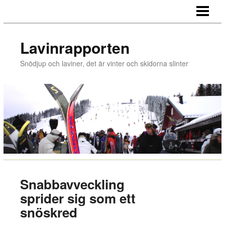
LAVINRAPPORTEN
EVENTFLAGGOR FÖR SKIDBACKEN
Lavinrapporten
HYRA SKIDSTUGA
Snödjup och laviner, det är vinter och skidorna slinter
FLYTTA TILL SKIDORT
VÄLJ RÄTT VINTERDÄCK
Snabbavveckling
sprider sig som ett
snöskred